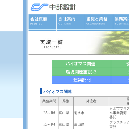
バイオマス関連
業務期間
県別
発注者
射水市プラ
R5～R6
富山県
射水市
ル事業資源
委託
プラスチッ
R3～R4
富山県
富山県
業務