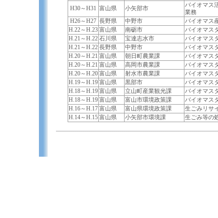
バイオマス
H30～H31
富山県
小矢部市
業務
H26～H27
長野県
中野市
バイオマス
H.22～H.23
富山県
南砺市
バイオマス
H.21～H.22
石川県
宝達志水市
バイオマス
H.21～H.22
長野県
中野市
バイオマス
H.20～H.21
富山県
朝日町農業課
バイオマス
H.20～H.21
富山県
高岡市農業課
バイオマス
H.20～H.20
富山県
射水市農業課
バイオマス
H.19～H.19
富山県
黒部市
バイオマス
H.18～H.19
富山県
立山町産業観光課
バイオマス
H.18～H.19
富山県
富山市環境政策課
バイオマス
H.16～H.17
富山県
富山県環境政策課
生ごみリサ
H.14～H.15
富山県
小矢部市環境課
生ごみ等の